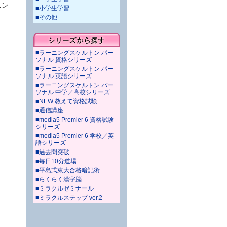
ニン
■小学生学習
■その他
■ラーニングスケルトン パー
ソナル 資格シリーズ
■ラーニングスケルトン パー
ソナル 英語シリーズ
■ラーニングスケルトン パー
ソナル 中学／高校シリーズ
■NEW 教えて資格試験
■通信講座
■media5 Premier 6 資格試験
シリーズ
■media5 Premier 6 学校／英
語シリーズ
■過去問突破
■毎日10分道場
■平島式東大合格暗記術
■らくらく漢字脳
■ミラクルゼミナール
■ミラクルステップ ver.2