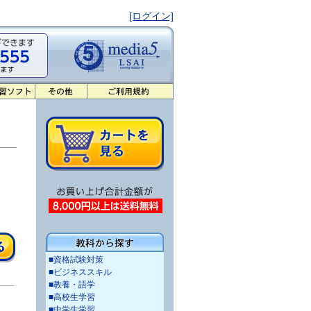
[ログイン]
■資格試験対策
■ビジネススキル
■教養・語学
■高校生学習
■中学生学習