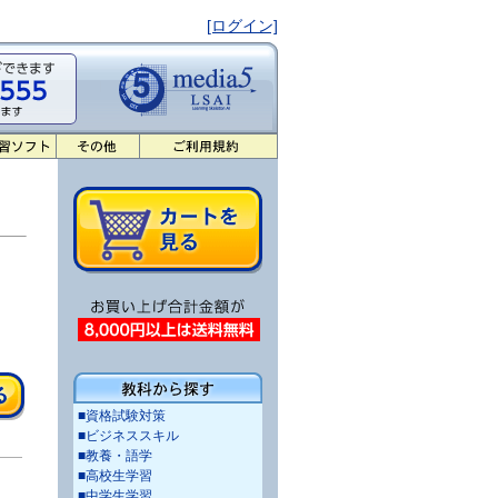
[ログイン]
■資格試験対策
■ビジネススキル
■教養・語学
■高校生学習
■中学生学習