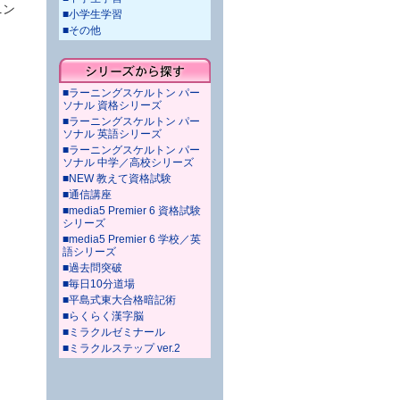
ニン
■小学生学習
■その他
■ラーニングスケルトン パー
ソナル 資格シリーズ
■ラーニングスケルトン パー
ソナル 英語シリーズ
■ラーニングスケルトン パー
ソナル 中学／高校シリーズ
■NEW 教えて資格試験
■通信講座
■media5 Premier 6 資格試験
シリーズ
■media5 Premier 6 学校／英
語シリーズ
■過去問突破
■毎日10分道場
■平島式東大合格暗記術
■らくらく漢字脳
■ミラクルゼミナール
■ミラクルステップ ver.2