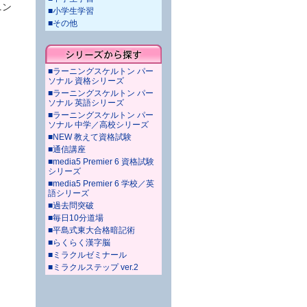
ニン
■小学生学習
■その他
■ラーニングスケルトン パー
ソナル 資格シリーズ
■ラーニングスケルトン パー
ソナル 英語シリーズ
■ラーニングスケルトン パー
ソナル 中学／高校シリーズ
■NEW 教えて資格試験
■通信講座
■media5 Premier 6 資格試験
シリーズ
■media5 Premier 6 学校／英
語シリーズ
■過去問突破
■毎日10分道場
■平島式東大合格暗記術
■らくらく漢字脳
■ミラクルゼミナール
■ミラクルステップ ver.2