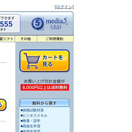
[ログイン]
■資格試験対策
■ビジネススキル
■教養・語学
■高校生学習
■中学生学習