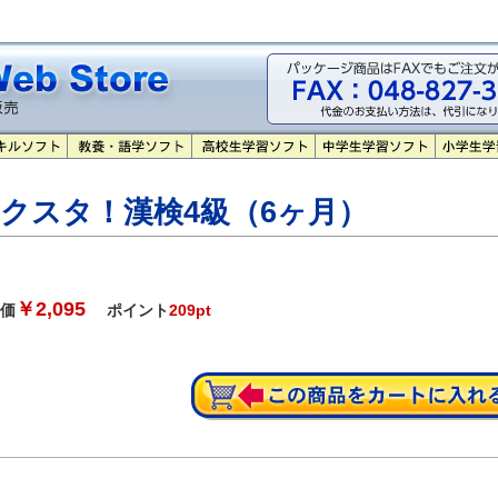
クスタ！漢検4級（6ヶ月）
￥2,095
価
ポイント
209pt