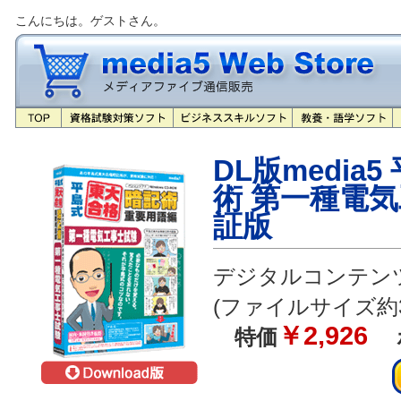
こんにちは。ゲストさん。
DL版media
術 第一種電気
証版
デジタルコンテン
(ファイルサイズ約3
￥2,926
特価