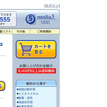
[ログイン]
中
■資格試験対策
■ビジネススキル
■教養・語学
■高校生学習
■中学生学習