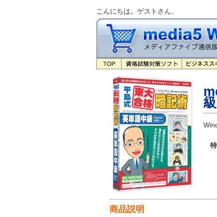
こんにちは。ゲストさん。
m
級
Win
特
商品説明