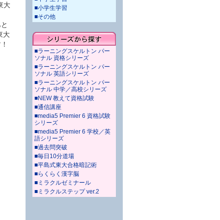
東大
■小学生学習
こ
■その他
あと
東大
す！
■ラーニングスケルトン パー
ソナル 資格シリーズ
■ラーニングスケルトン パー
ソナル 英語シリーズ
■ラーニングスケルトン パー
ソナル 中学／高校シリーズ
■NEW 教えて資格試験
■通信講座
■media5 Premier 6 資格試験
シリーズ
■media5 Premier 6 学校／英
語シリーズ
■過去問突破
■毎日10分道場
■平島式東大合格暗記術
■らくらく漢字脳
■ミラクルゼミナール
■ミラクルステップ ver.2