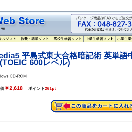
edia5 平島式東大合格暗記術 英単語
(TOEIC 600レベル)
dows CD-ROM
￥2,618
価
ポイント
261pt