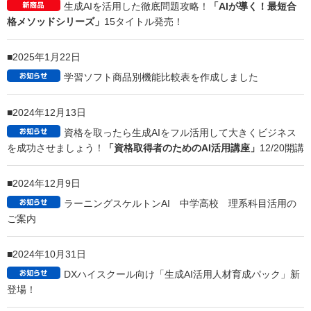
2025年5月7日
ラーニングスケルトンAI®はAIのリスクを教育の課題
と考え、その解決に全力で取り組んでいます！
2025年4月15日
「ラーニングスケルトンAI®」経産省「探究・校務改
革支援補助金2025」事業の事業者採択/サービス採択決定のお知らせ
2025年3月13日
Nintendo Switch ダウンロードソフト 価格変更のお知
らせ
2025年2月17日
生成AIを活用した徹底問題攻略！
「AIが導く！最短合
格メソッドシリーズ」
15タイトル発売！
2025年1月22日