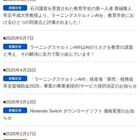
2026年2月5日
「先生の負担を減らし、子どもに寄り添うAI：特別支
援教育専用パッケージ」
のご案内
2026年2月2日
日報がOJTの最強ツールに変わる
Learning Skeleton
AI for Business のご案内
2026年1月22日
「Education Solution Seminar 2025 in 埼玉」
2月
12日開催
2025年10月6日
石川謙賞を受賞された教育学史の第一人者 壽福隆人
帝京平成大学教授より、ラーニングスケルトンAIを、教育学史にお
けるひとつの到達点と評価されました！