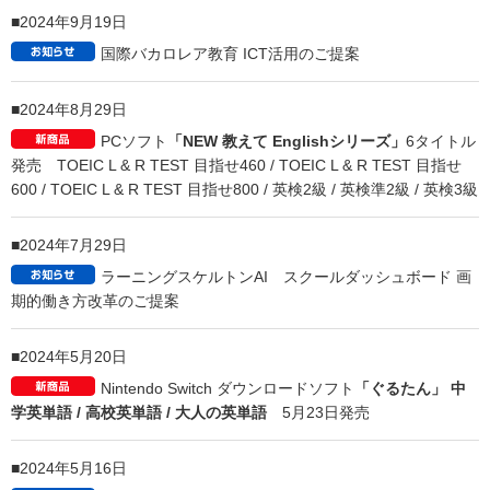
学習ソフト商品別機能比較表を作成しました
2024年12月13日
資格を取ったら生成AIをフル活用して大きくビジネス
を成功させましょう！
「資格取得者のためのAI活用講座」
12/20開講
2024年12月9日
ラーニングスケルトンAI 中学高校 理系科目活用の
ご案内
2024年10月31日
DXハイスクール向け「生成AI活用人材育成パック」新
登場！
2024年9月19日
国際バカロレア教育 ICT活用のご提案