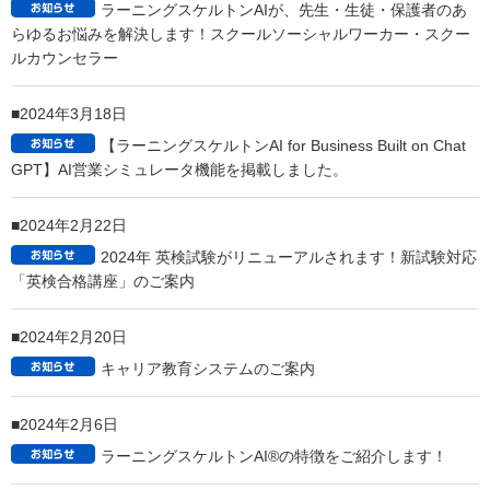
2024年8月29日
PCソフト
「NEW 教えて Englishシリーズ」
6タイトル
発売 TOEIC L & R TEST 目指せ460 / TOEIC L & R TEST 目指せ
600 / TOEIC L & R TEST 目指せ800 / 英検2級 / 英検準2級 / 英検3級
2024年7月29日
ラーニングスケルトンAI スクールダッシュボード 画
期的働き方改革のご提案
2024年5月20日
Nintendo Switch ダウンロードソフト
「ぐるたん」 中
学英単語 / 高校英単語 / 大人の英単語
5月23日発売
2024年5月16日
ラーニングスケルトンAIが、先生・生徒・保護者のあ
らゆるお悩みを解決します！スクールソーシャルワーカー・スクー
ルカウンセラー