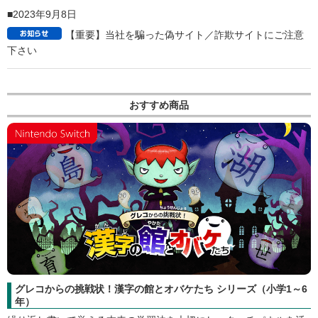
2024年3月18日
【ラーニングスケルトンAI for Business Built on Chat
GPT】AI営業シミュレータ機能を掲載しました。
2024年2月22日
2024年 英検試験がリニューアルされます！新試験対応
「英検合格講座」のご案内
2024年2月20日
キャリア教育システムのご案内
2024年2月6日
ラーニングスケルトンAI®の特徴をご紹介します！
2023年9月8日
【重要】当社を騙った偽サイト／詐欺サイトにご注意
下さい